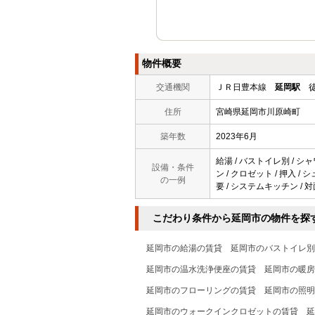
物件概要
交通機関
ＪＲ日豊本線
延岡駅
徒
住所
宮崎県延岡市川原崎町
築年数
2023年6月
給湯 / バストイレ別 / シャ
設備・条件
ン / クロゼット / 押入 /
の一例
要 / システムキッチン / 
こだわり条件から延岡市の物件を探
延岡市の給湯の賃貸
延岡市のバストイレ別
延岡市の温水洗浄便座の賃貸
延岡市の暖房
延岡市のフローリングの賃貸
延岡市の照明
延岡市のウォークインクロゼットの賃貸
延