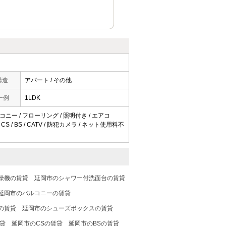
構造
アパート / その他
一例
1LDK
コニー / フローリング / 照明付き / エアコ
 / BS / CATV / 防犯カメラ / ネット使用料不
燥機の賃貸
延岡市のシャワー付洗面台の賃貸
延岡市のバルコニーの賃貸
の賃貸
延岡市のシューズボックスの賃貸
貸
延岡市のCSの賃貸
延岡市のBSの賃貸