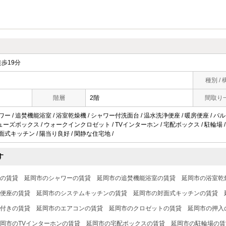
歩19分
種別 / 
階層
2階
間取り
ワー / 追焚機能浴室 / 浴室乾燥機 / シャワー付洗面台 / 温水洗浄便座 / 暖房便座 / バル
 シューズボックス / ウォークインクロゼット / TVインターホン / 宅配ボックス / 駐輪場 / CS
対面式キッチン / 陽当り良好 / 閑静な住宅地 /
す
の賃貸
延岡市のシャワーの賃貸
延岡市の追焚機能浴室の賃貸
延岡市の浴室乾
便座の賃貸
延岡市のシステムキッチンの賃貸
延岡市の対面式キッチンの賃貸
付きの賃貸
延岡市のエアコンの賃貸
延岡市のクロゼットの賃貸
延岡市の押入
岡市のTVインターホンの賃貸
延岡市の宅配ボックスの賃貸
延岡市の駐輪場の賃