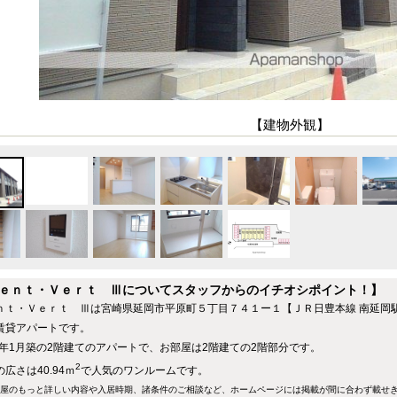
【建物外観】
ｅｎｔ・Ｖｅｒｔ Ⅲについてスタッフからのイチオシポイント！】
ｎｔ・Ｖｅｒｔ Ⅲは宮崎県延岡市平原町５丁目７４１ー１【ＪＲ日豊本線 南延岡
賃貸アパートです。
20年1月築の2階建てのアパートで、お部屋は2階建ての2階部分です。
2
広さは40.94ｍ
で人気のワンルームです。
屋のもっと詳しい内容や入居時期、諸条件のご相談など、ホームページには掲載が間に合わず載せ