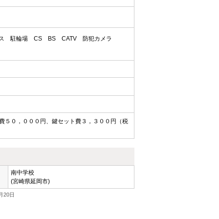
ス
駐輪場
CS
BS
CATV
防犯カメラ
費５０，０００円、鍵セット費３，３００円（税
南中学校
(宮崎県延岡市)
月20日