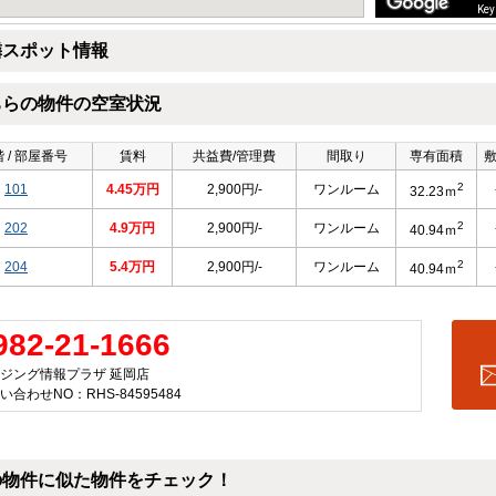
Key
隣スポット情報
ちらの物件の空室状況
 / 部屋番号
賃料
共益費/管理費
間取り
専有面積
2
101
4.45万円
2,900円/-
ワンルーム
32.23ｍ
2
202
4.9万円
2,900円/-
ワンルーム
40.94ｍ
2
204
5.4万円
2,900円/-
ワンルーム
40.94ｍ
982-21-1666
ジング情報プラザ 延岡店
い合わせNO：RHS-84595484
の物件に似た物件をチェック！