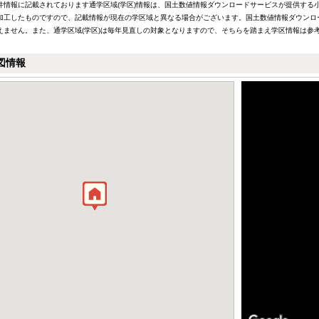
件情報に記載されております通学区域(学区)情報は、国土数値情報ダウンロードサービスが提供する小学
加工したものですので、記載情報が現在の学区域と異なる場合がございます。国土数値情報ダウンロ
えません。また、通学区域(学区)は毎年見直しの対象となりますので、そちらを踏まえ学区情報は参
図情報