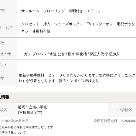
空間
サンルーム
フローリング
照明付き
エアコン
クロゼット
押入
シューズボックス
TVインターホン
宅配ボック
サービス
ネット使用料不要
 徴
その他
ガス:プロパン / 水道:公営 / 排水:浄化槽 / 保証人代行:必加入
ント
更新事務手数料 ２２，０００円がかかります。契約時にクリーニング
 考
込）が必要となります。貸主インボイス登録あり
区情報
延岡市立南小学校
校区
中学校区
(宮崎県延岡市)
2026年08月06日
次回更新予定日：2026年08
と差異がある場合は現況優先となります
の学区情報について