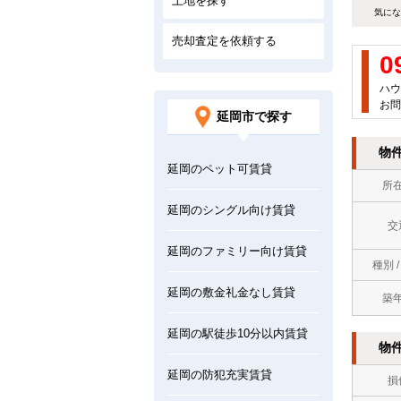
土地を探す
気にな
売却査定を依頼する
0
ハウ
お問
延岡市で探す
物
延岡のペット可賃貸
所
延岡のシングル向け賃貸
交
延岡のファミリー向け賃貸
種別 
延岡の敷金礼金なし賃貸
築
延岡の駅徒歩10分以内賃貸
物
延岡の防犯充実賃貸
損