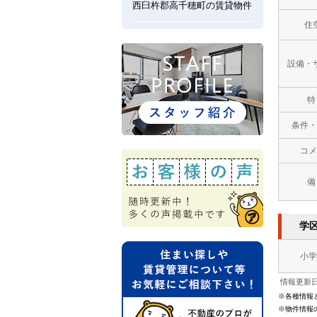
西臼杵郡高千穂町の賃貸物件
住
設備・
特
条件・
コメ
備
学
小学
情報更新日：
※各種情報
※物件情報