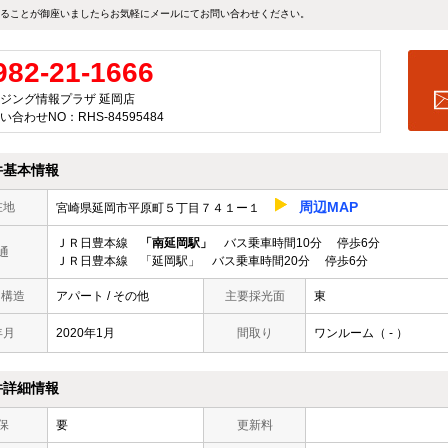
ることが御座いましたらお気軽にメールにて
お問い合わせ
ください。
982-21-1666
ジング情報プラザ 延岡店
い合わせNO：RHS-84595484
件基本情報
周辺MAP
在地
宮崎県延岡市平原町５丁目７４１ー１
ＪＲ日豊本線
「南延岡駅」
バス乗車時間10分 停歩6分
通
ＪＲ日豊本線 「延岡駅」 バス乗車時間20分 停歩6分
/ 構造
アパート / その他
主要採光面
東
年月
2020年1月
間取り
ワンルーム（ - ）
件詳細情報
保
要
更新料