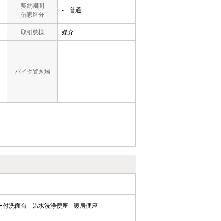
契約期間
- 普通
借家区分
取引態様
媒介
バイク置き場
ー付洗面台
温水洗浄便座
暖房便座