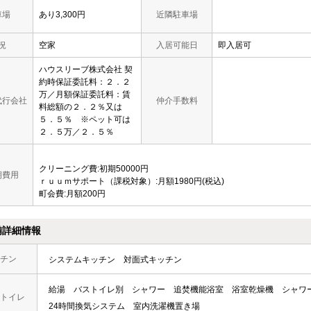
車場
あり3,300円
近隣駐車場
況
空家
入居可能日
即入居可
ハウスリーブ株式会社 契
約時保証委託料：２．２
万／月額保証委託料：賃
代行会社
仲介手数料
料総額の２．２％又は
５．５％ ※ペット可は
２．５万／２．５％
クリーニング費:初期50000円
期費用
ｒｕｕｍサポート（課税対象）:月額1980円(税込)
町会費:月額200円
備詳細情報
チン
システムキッチン
対面式キッチン
給湯
バストイレ別
シャワー
追焚機能浴室
浴室乾燥機
シャワ
トイレ
24時間換気システム
室内洗濯機置き場