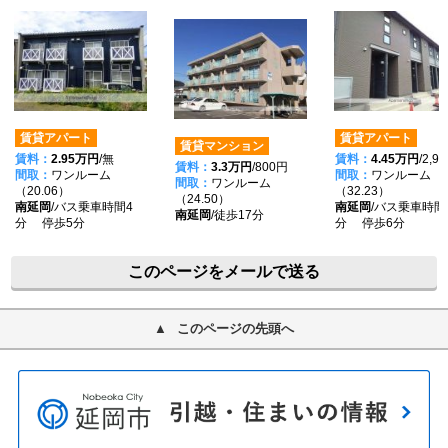
賃貸アパート
賃貸アパート
賃貸マンション
賃料：
2.95万円
/無
賃料：
4.45万円
/2,9
賃料：
3.3万円
/800円
間取：
ワンルーム
間取：
ワンルーム
間取：
ワンルーム
（20.06）
（32.23）
（24.50）
南延岡
/バス乗車時間4
南延岡
/バス乗車時間
南延岡
/徒歩17分
分 停歩5分
分 停歩6分
このページをメールで送る
このページの先頭へ