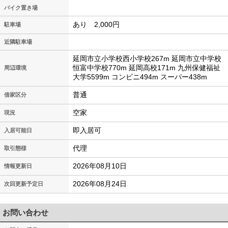
バイク置き場
あり 2,000円
駐車場
近隣駐車場
延岡市立小学校西小学校267m 延岡市立中学校
恒富中学校770m 延岡高校171m 九州保健福祉
周辺環境
大学5599m コンビニ494m スーパー438m
普通
借家区分
空家
現況
即入居可
入居可能日
代理
取引態様
2026年08月10日
情報更新日
2026年08月24日
次回更新予定日
お問い合わせ