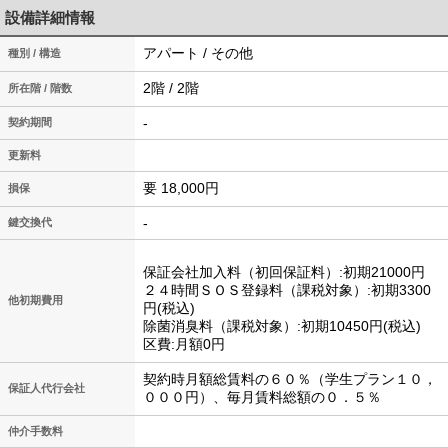
設備詳細情報
アパート / その他
種別 / 構造
2階 / 2階
所在階 / 階数
-
契約期間
更新料
要 18,000円
損保
-
鍵交換代
保証会社加入料（初回保証料）:初期21000円
２４時間ＳＯＳ登録料（課税対象）:初期3300
他初期費用
円(税込)
除菌消臭料（課税対象）:初期10450円(税込)
区費:月額0円
契約時月額総賃料の６０％（学生プラン１０，
保証人代行会社
０００円）、毎月賃料総額の０．５％
仲介手数料