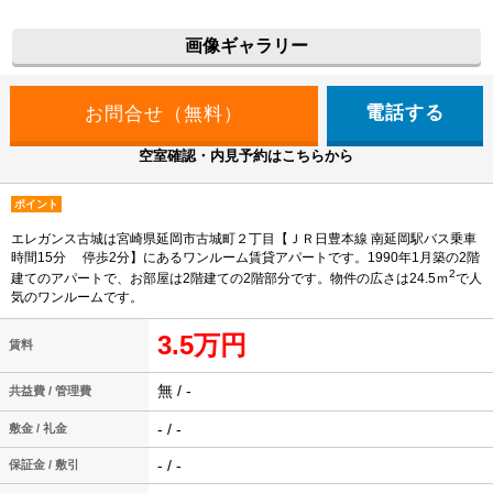
画像ギャラリー
電話する
空室確認・内見予約はこちらから
ポイント
エレガンス古城は宮崎県延岡市古城町２丁目【ＪＲ日豊本線 南延岡駅バス乗車
時間15分 停歩2分】にあるワンルーム賃貸アパートです。1990年1月築の2階
2
建てのアパートで、お部屋は2階建ての2階部分です。物件の広さは24.5ｍ
で人
気のワンルームです。
3.5万円
賃料
無 / -
共益費 / 管理費
- / -
敷金 / 礼金
- / -
保証金 / 敷引