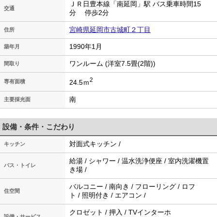
ＪＲ日豊本線「南延岡」駅 バス乗車時間15
交通
分 停歩2分
宮崎県延岡市古城町２丁目
住所
1990年1月
築年月
ワンルーム (洋室7.5畳(2階))
間取り
2
24.5ｍ
専有面積
南
主要採光面
設備・条件・こだわり
対面式キッチン /
キッチン
給湯 / シャワー / 温水洗浄便座 / 室内洗濯機置
バス・トイレ
き場 /
バルコニー / 南向き / フローリング / ロフ
住空間
ト / 照明付き / エアコン /
クロゼット / 押入 / TVインターホ
設備・サービス