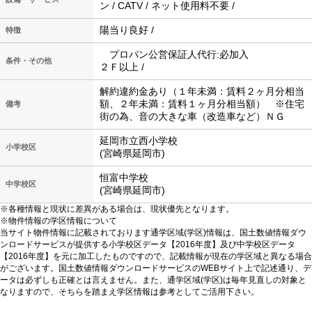
ン / CATV / ネット使用料不要 /
陽当り良好 /
特徴
プロパン公営保証人代行:必加入
条件・その他
２Ｆ以上 /
解約違約金あり（１年未満：賃料２ヶ月分相当
額、２年未満：賃料１ヶ月分相当額） ※住宅
備考
街の為、音の大きな車（改造車など）ＮＧ
延岡市立西小学校
小学校区
(宮崎県延岡市)
恒富中学校
中学校区
(宮崎県延岡市)
※各種情報と現状に差異がある場合は、現状優先となります。
※物件情報の学区情報について
当サイト物件情報に記載されております通学区域(学区)情報は、国土数値情報ダウ
ンロードサービスが提供する小学校区データ【2016年度】及び中学校区データ
【2016年度】を元に加工したものですので、記載情報が現在の学区域と異なる場合
がございます。国土数値情報ダウンロードサービスのWEBサイト上で記述通り、デ
ータは必ずしも正確とは言えません。また、通学区域(学区)は毎年見直しの対象と
なりますので、そちらを踏まえ学区情報は参考としてご活用下さい。