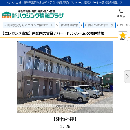
エレガンス古城（宮崎県延岡市古城町２丁目・南延岡駅）ワンルーム賃貸アパートの賃貸物件情報｜アパマンショップ延岡店｜ハウジング情報プラザ
延岡店
延岡の賃貸ならハウジング情報プラザ
賃貸物件検索
延岡市の賃貸情報一覧
エレガ
【エレガンス古城】南延岡の賃貸アパート(ワンルーム)の物件情報
【建物外観】
1 / 26