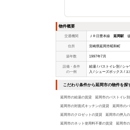
物件概要
交通機関
ＪＲ日豊本線
延岡駅
徒
住所
宮崎県延岡市昭和町
築年数
1997年7月
設備・条件
給湯 / バストイレ別 / シャ
の一例
入 / シューズボックス / エ
こだわり条件から延岡市の物件を探
延岡市の給湯の賃貸
延岡市のバストイレ別
延岡市の対面式キッチンの賃貸
延岡市のバ
延岡市のクロゼットの賃貸
延岡市の押入の
延岡市のネット使用料不要の賃貸
延岡市の