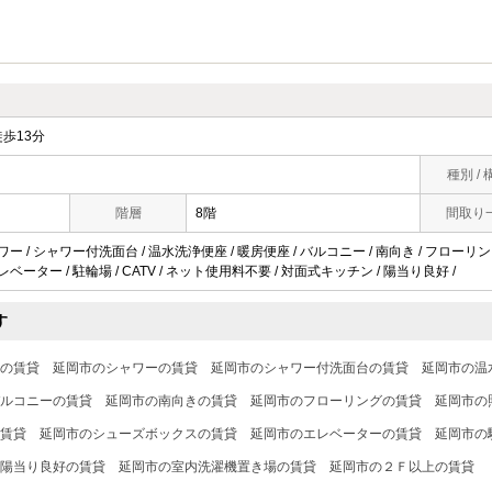
歩13分
種別 / 
階層
8階
間取り
ワー / シャワー付洗面台 / 温水洗浄便座 / 暖房便座 / バルコニー / 南向き / フローリング
レベーター / 駐輪場 / CATV / ネット使用料不要 / 対面式キッチン / 陽当り良好 /
す
の賃貸
延岡市のシャワーの賃貸
延岡市のシャワー付洗面台の賃貸
延岡市の温
ルコニーの賃貸
延岡市の南向きの賃貸
延岡市のフローリングの賃貸
延岡市の
賃貸
延岡市のシューズボックスの賃貸
延岡市のエレベーターの賃貸
延岡市の
陽当り良好の賃貸
延岡市の室内洗濯機置き場の賃貸
延岡市の２Ｆ以上の賃貸