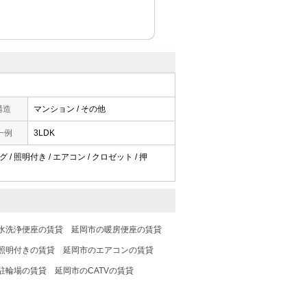
構造
マンション / その他
一例
3LDK
 / 照明付き / エアコン / クロゼット / 押
水洗浄便座の賃貸
延岡市の暖房便座の賃貸
照明付きの賃貸
延岡市のエアコンの賃貸
駐輪場の賃貸
延岡市のCATVの賃貸