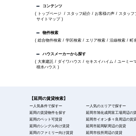
コンテンツ
トップページ
スタッフ紹介
お客様の声
スタッフ
サイトマップ
物件検索
総合物件検索
学区検索
エリア検索
沿線検索
町
ハウスメーカーから探す
大東建託
ダイワハウス
セキスイハイム
ユーミー
積水ハウス
【延岡の賃貸検索】
ー人気条件で探すー
ー人気のエリアで探すー
延岡の賃貸物件を探す
延岡市旭化成岡富工場周辺の
延岡のペット可賃貸
延岡市イオン多々良周辺の賃
延岡のシングル向け賃貸
延岡市延岡駅周辺の賃貸
延岡のファミリー向け賃貸
延岡市役所周辺の賃貸