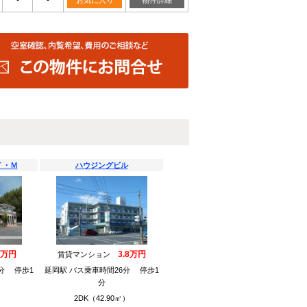
-
-
お気に入り
物件詳細
Ｔ・Ｍ
ハウジングビル
8万円
3.8万円
賃貸マンション
分 停歩1
延岡駅 バス乗車時間26分 停歩1
分
）
2DK（42.90㎡）