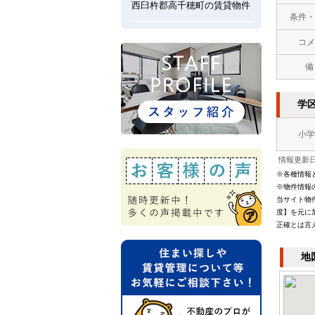
西臼杵郡高千穂町の賃貸物件
条件・
コメ
備
学
小学
情報更新日：
※各種情報
※物件情報
当サイト物
度】を元に
正確とは言
地