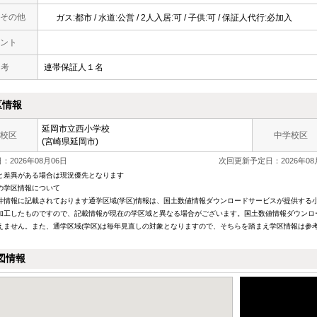
その他
ガス:都市 / 水道:公営 / 2人入居:可 / 子供:可 / 保証人代行:必加入
ント
 考
連帯保証人１名
区情報
延岡市立西小学校
校区
中学校区
(宮崎県延岡市)
2026年08月06日
次回更新予定日：2026年08
と差異がある場合は現況優先となります
の学区情報について
件情報に記載されております通学区域(学区)情報は、国土数値情報ダウンロードサービスが提供する小学
加工したものですので、記載情報が現在の学区域と異なる場合がございます。国土数値情報ダウンロ
えません。また、通学区域(学区)は毎年見直しの対象となりますので、そちらを踏まえ学区情報は参
図情報