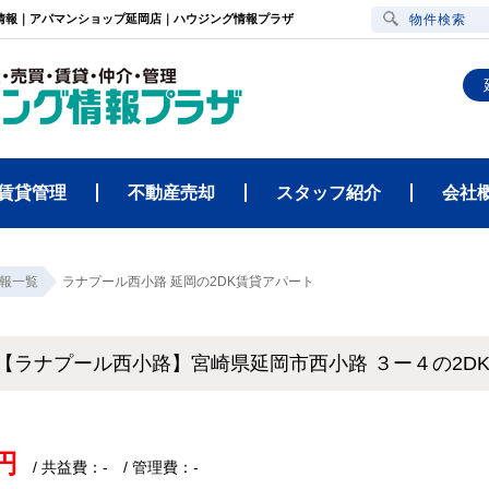
件情報｜アパマンショップ延岡店｜ハウジング情報プラザ
物件検索
賃貸管理
不動産売却
スタッフ紹介
会社
報一覧
ラナプール西小路 延岡の2DK賃貸アパート
【ラナプール西小路】宮崎県延岡市西小路 ３ー４の2
円
/ 共益費：- / 管理費：-