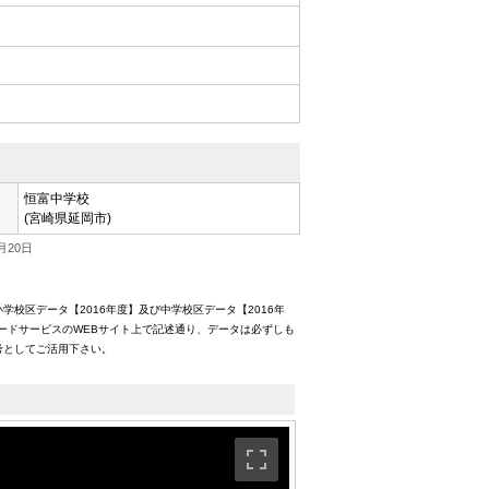
恒富中学校
(宮崎県延岡市)
月20日
校区データ【2016年度】及び中学校区データ【2016年
ードサービスのWEBサイト上で記述通り、データは必ずしも
考としてご活用下さい。