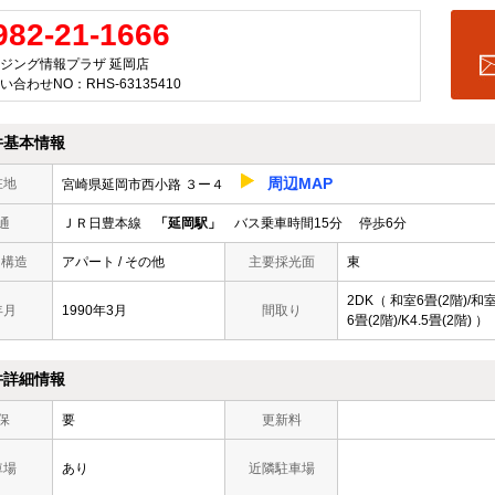
982-21-1666
ジング情報プラザ 延岡店
い合わせNO：RHS-63135410
件基本情報
周辺MAP
在地
宮崎県延岡市西小路 ３ー４
通
ＪＲ日豊本線
「延岡駅」
バス乗車時間15分 停歩6分
/ 構造
アパート / その他
主要採光面
東
2DK（ 和室6畳(2階)/和
年月
1990年3月
間取り
6畳(2階)/K4.5畳(2階) ）
件詳細情報
保
要
更新料
車場
あり
近隣駐車場