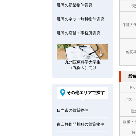
延岡の新築物件賃貸
現
延岡のネット無料物件賃貸
保証人
延岡の店舗・事務所賃貸
他初
九州医療科学大学生
（九保大）向け
設
キッ
その他エリアで探す
バス・
日向市の賃貸物件
住
設備・
東臼杵郡門川町の賃貸物件
特