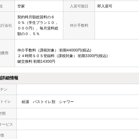
況
空家
入居可能日
即入居可
契約時月額総賃料の６
０％（学生プラン１０，
代行会社
仲介手数料
０００円）、毎月賃料総
額の０．５％
仲介手数料（課税対象）:初期44000円(税込)
期費用
２４時間ＳＯＳ登録料（課税対象）:初期3300円(税込)
鍵交換料:初期14300円
備詳細情報
チン
トイレ
給湯
バストイレ別
シャワー
空間
サービス
 徴