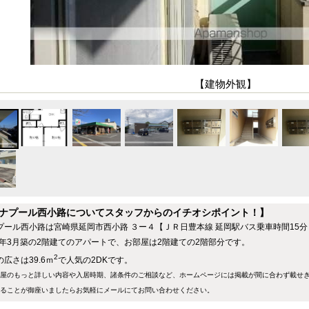
【建物外観】
ナプール西小路についてスタッフからのイチオシポイント！】
プール西小路は宮崎県延岡市西小路 ３ー４【ＪＲ日豊本線 延岡駅バス乗車時間15分
90年3月築の2階建てのアパートで、お部屋は2階建ての2階部分です。
2
広さは39.6ｍ
で人気の2DKです。
屋のもっと詳しい内容や入居時期、諸条件のご相談など、ホームページには掲載が間に合わず載せ
ることが御座いましたらお気軽にメールにて
お問い合わせ
ください。