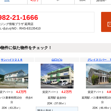
202
4万円
-/-
2DK
39.6ｍ
982-21-1666
ジング情報プラザ 延岡店
い合わせNO：RHS-63135410
の物件に似た物件をチェック！
サンハイツ２１８
山口ビル
グレイスリバー 
4.2万円
4.2万円
4.
賃貸アパート
賃貸アパート
賃貸アパート
 バス乗車時間10分 停歩4
延岡駅 徒歩9分
延岡駅 バス乗車時間10
分
分
2DK（37.00㎡）
2DK（43.25㎡）
2DK（46.49㎡
陽当り良好！