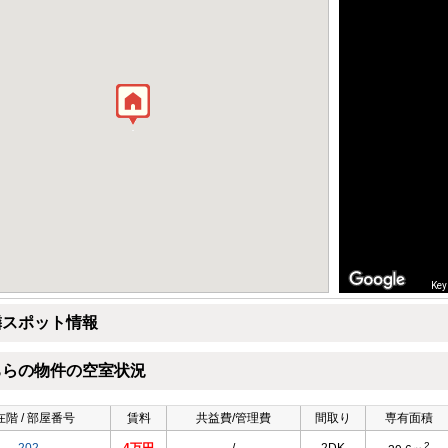
Key
隣スポット情報
ちらの物件の空室状況
在階 / 部屋番号
賃料
共益費/管理費
間取り
専有面積
2