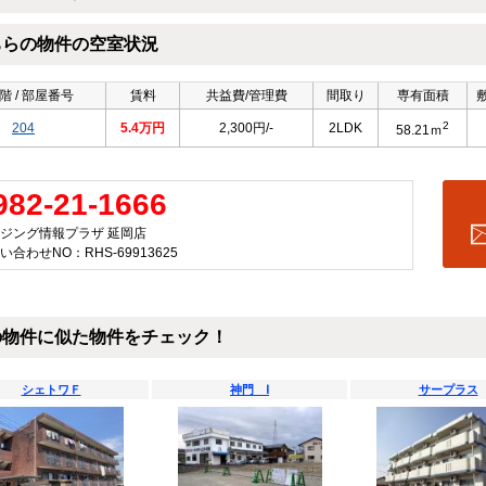
ちらの物件の空室状況
階 / 部屋番号
賃料
共益費/管理費
間取り
専有面積
2
204
5.4万円
2,300円/-
2LDK
58.21ｍ
982-21-1666
ジング情報プラザ 延岡店
い合わせNO：RHS-69913625
の物件に似た物件をチェック！
シェトワＦ
神門 Ⅰ
サープラス