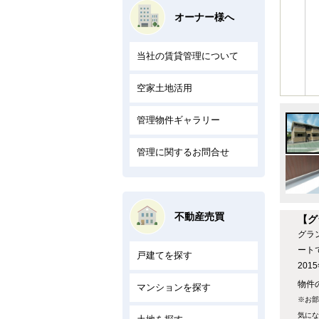
オーナー様へ
当社の賃貸管理について
空家土地活用
管理物件ギャラリー
管理に関するお問合せ
不動産売買
【グ
グラ
ート
戸建てを探す
20
物件の
マンションを探す
※お部
気にな