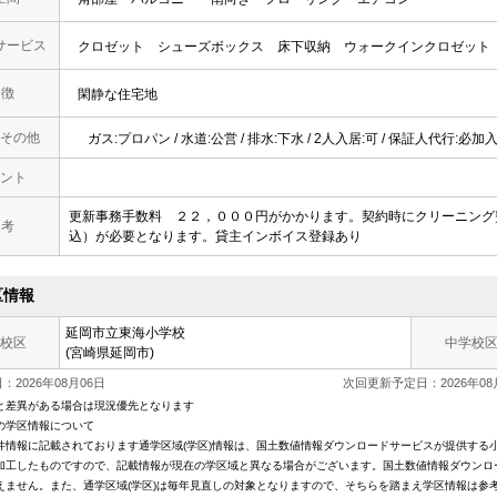
サービス
クロゼット
シューズボックス
床下収納
ウォークインクロゼット
 徴
閑静な住宅地
その他
ガス:プロパン / 水道:公営 / 排水:下水 / 2人入居:可 / 保証人代行:必加
ント
更新事務手数料 ２２，０００円がかかります。契約時にクリーニング
 考
込）が必要となります。貸主インボイス登録あり
区情報
延岡市立東海小学校
校区
中学校
(宮崎県延岡市)
2026年08月06日
次回更新予定日：2026年08
と差異がある場合は現況優先となります
の学区情報について
件情報に記載されております通学区域(学区)情報は、国土数値情報ダウンロードサービスが提供する小学
加工したものですので、記載情報が現在の学区域と異なる場合がございます。国土数値情報ダウンロ
えません。また、通学区域(学区)は毎年見直しの対象となりますので、そちらを踏まえ学区情報は参