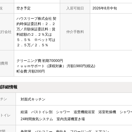
況
空き予定
入居可能日
2026年8月中旬
ハウスリーブ株式会社 契
約時保証委託料：２．２
万／月額保証委託料：賃
代行会社
仲介手数料
料総額の２．２％又は
５．５％ ※ペット可は
２．５万／２．５％
クリーニング費:初期70000円
期費用
ｒｕｕｍサポート（課税対象）:月額1980円(税込)
町会費:月額200円
備詳細情報
チン
対面式キッチン
給湯
バストイレ別
シャワー
追焚機能浴室
浴室乾燥機
シャワ
トイレ
24時間換気システム
室内洗濯機置き場
空間
角部屋
バルコニー
南向き
フローリング
エアコン