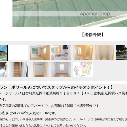
【建物外観】
ラン ポワールＡについてスタッフからのイチオシポイント！】
ン ポワールＡは宮崎県延岡市稲葉崎町５丁目６６７【ＪＲ日豊本線 延岡駅バス乗車時
です。
15年7月築の2階建てのアパートで、お部屋は2階建ての2階部分です。
2
広さは58.21ｍ
で人気の2LDKです。
屋のもっと詳しい内容や入居時期、諸条件のご相談など、ホームページには掲載が間に合わず載せ
ることが御座いましたらお気軽にメールにて
お問い合わせ
ください。