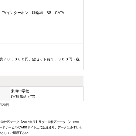
TVインターホン
駐輪場
BS
CATV
入
費７０，０００円、鍵セット費３，３００円（税
東海中学校
区
(宮崎県延岡市)
月20日
校区データ【2016年度】及び中学校区データ【2016年
ードサービスのWEBサイト上で記述通り、データは必ずしも
考としてご活用下さい。