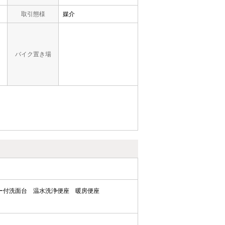
取引態様
媒介
バイク置き場
ー付洗面台
温水洗浄便座
暖房便座