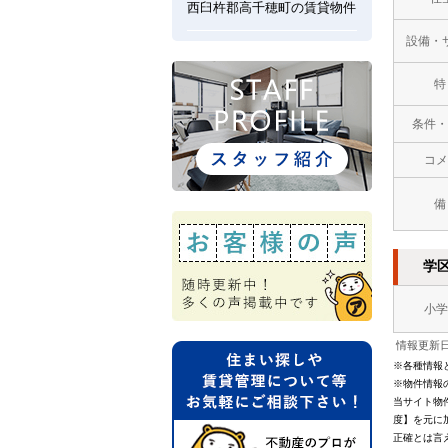
西臼杵郡高千穂町の賃貸物件
設備・
特
条件・
コメ
備
学
小学
情報更新日：
※各種情報
※物件情報
当サイト物
度】を元に
正確とは言