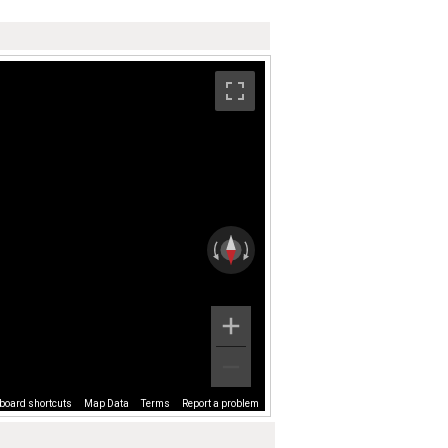
board shortcuts
Map Data
Terms
Report a problem