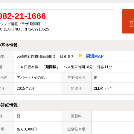
982-21-1666
ジング情報プラザ 延岡店
い合わせNO：RHS-69913625
件基本情報
周辺MAP
在地
宮崎県延岡市稲葉崎町５丁目６６７
通
ＪＲ日豊本線
「延岡駅」
バス乗車時間10分 停歩11分
/ 構造
アパート / その他
主要採光面
南
年月
2015年7月
間取り
2LDK（ - ）
件詳細情報
保
要
更新料
車場
あり3,300円
近隣駐車場