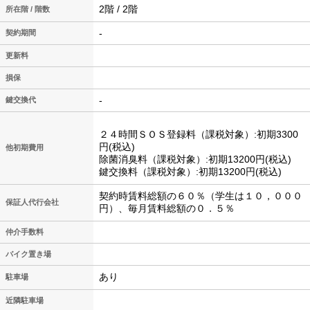
2階 / 2階
所在階 / 階数
-
契約期間
更新料
損保
-
鍵交換代
２４時間ＳＯＳ登録料（課税対象）:初期3300
円(税込)
他初期費用
除菌消臭料（課税対象）:初期13200円(税込)
鍵交換料（課税対象）:初期13200円(税込)
契約時賃料総額の６０％（学生は１０，０００
保証人代行会社
円）、毎月賃料総額の０．５％
仲介手数料
バイク置き場
あり
駐車場
近隣駐車場