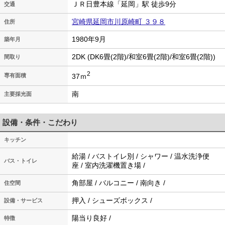
ＪＲ日豊本線「延岡」駅 徒歩9分
交通
宮崎県延岡市川原崎町 ３９８
住所
1980年9月
築年月
2DK (DK6畳(2階)/和室6畳(2階)/和室6畳(2階))
間取り
2
37ｍ
専有面積
南
主要採光面
設備・条件・こだわり
キッチン
給湯 / バストイレ別 / シャワー / 温水洗浄便
バス・トイレ
座 / 室内洗濯機置き場 /
角部屋 / バルコニー / 南向き /
住空間
押入 / シューズボックス /
設備・サービス
陽当り良好 /
特徴