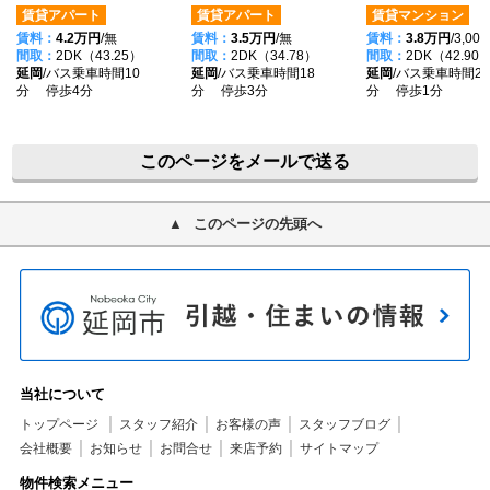
賃貸アパート
賃貸アパート
賃貸マンション
賃料：
4.2万円
/無
賃料：
3.5万円
/無
賃料：
3.8万円
/3,00
間取：
2DK（43.25）
間取：
2DK（34.78）
間取：
2DK（42.90
延岡
/バス乗車時間10
延岡
/バス乗車時間18
延岡
/バス乗車時間26
分 停歩4分
分 停歩3分
分 停歩1分
このページをメールで送る
このページの先頭へ
当社について
トップページ
スタッフ紹介
お客様の声
スタッフブログ
会社概要
お知らせ
お問合せ
来店予約
サイトマップ
物件検索メニュー