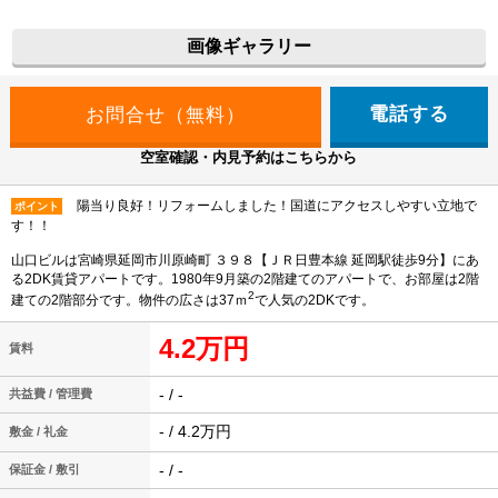
画像ギャラリー
電話する
空室確認・内見予約はこちらから
陽当り良好！リフォームしました！国道にアクセスしやすい立地で
ポイント
す！！
山口ビルは宮崎県延岡市川原崎町 ３９８【ＪＲ日豊本線 延岡駅徒歩9分】にあ
る2DK賃貸アパートです。1980年9月築の2階建てのアパートで、お部屋は2階
2
建ての2階部分です。物件の広さは37ｍ
で人気の2DKです。
4.2万円
賃料
- / -
共益費 / 管理費
- / 4.2万円
敷金 / 礼金
- / -
保証金 / 敷引