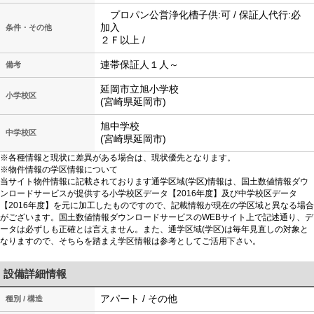
プロパン公営浄化槽子供:可 / 保証人代行:必
加入
条件・その他
２Ｆ以上 /
連帯保証人１人～
備考
延岡市立旭小学校
小学校区
(宮崎県延岡市)
旭中学校
中学校区
(宮崎県延岡市)
※各種情報と現状に差異がある場合は、現状優先となります。
※物件情報の学区情報について
当サイト物件情報に記載されております通学区域(学区)情報は、国土数値情報ダウ
ンロードサービスが提供する小学校区データ【2016年度】及び中学校区データ
【2016年度】を元に加工したものですので、記載情報が現在の学区域と異なる場合
がございます。国土数値情報ダウンロードサービスのWEBサイト上で記述通り、デ
ータは必ずしも正確とは言えません。また、通学区域(学区)は毎年見直しの対象と
なりますので、そちらを踏まえ学区情報は参考としてご活用下さい。
設備詳細情報
アパート / その他
種別 / 構造