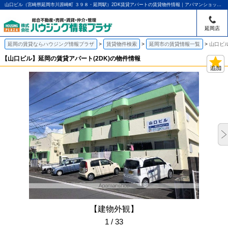
山口ビル（宮崎県延岡市川原崎町 ３９８・延岡駅）2DK賃貸アパートの賃貸物件情報｜アパマンショップ延岡店｜ハウジング情報プラザ
延岡店
延岡の賃貸ならハウジング情報プラザ
賃貸物件検索
延岡市の賃貸情報一覧
山口ビル
【山口ビル】延岡の賃貸アパート(2DK)の物件情報
【建物外観】
1 / 33