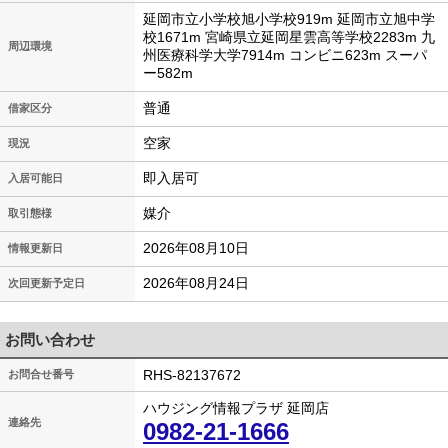
延岡市立小学校旭小学校919m 延岡市立旭中学
校1671m 宮崎県立延岡星雲高等学校2283m 九
周辺環境
州医療科学大学7914m コンビニ623m スーパ
ー582m
普通
借家区分
空家
現況
即入居可
入居可能日
媒介
取引態様
2026年08月10日
情報更新日
2026年08月24日
次回更新予定日
お問い合わせ
RHS-82137672
お問合せ番号
ハウジング情報プラザ 延岡店
連絡先
0982-21-1666