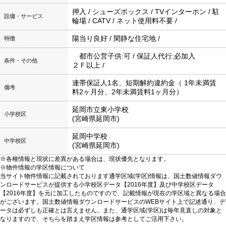
押入 / シューズボックス / TVインターホン / 駐
設備・サービス
輪場 / CATV / ネット使用料不要 /
陽当り良好 / 閑静な住宅地 /
特徴
都市公営子供:可 / 保証人代行:必加入
条件・その他
２Ｆ以上 /
連帯保証人1名、短期解約違約金（ 1年未満賃
備考
料2ヶ月分、2年未満賃料1ヶ月分）
延岡市立東小学校
小学校区
(宮崎県延岡市)
延岡中学校
中学校区
(宮崎県延岡市)
※各種情報と現状に差異がある場合は、現状優先となります。
※物件情報の学区情報について
当サイト物件情報に記載されております通学区域(学区)情報は、国土数値情報ダウ
ンロードサービスが提供する小学校区データ【2016年度】及び中学校区データ
【2016年度】を元に加工したものですので、記載情報が現在の学区域と異なる場合
がございます。国土数値情報ダウンロードサービスのWEBサイト上で記述通り、デ
ータは必ずしも正確とは言えません。また、通学区域(学区)は毎年見直しの対象と
なりますので、そちらを踏まえ学区情報は参考としてご活用下さい。