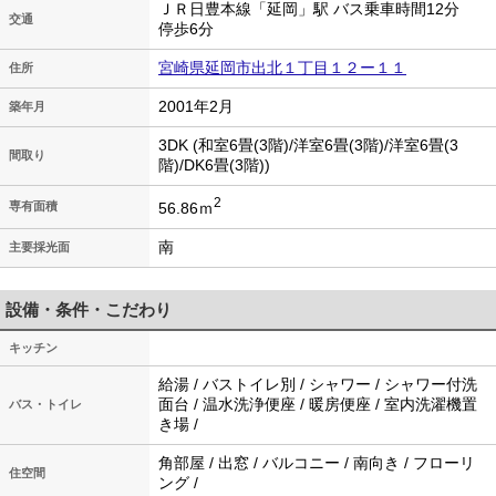
ＪＲ日豊本線「延岡」駅 バス乗車時間12分
交通
停歩6分
宮崎県延岡市出北１丁目１２ー１１
住所
2001年2月
築年月
3DK (和室6畳(3階)/洋室6畳(3階)/洋室6畳(3
間取り
階)/DK6畳(3階))
2
56.86ｍ
専有面積
南
主要採光面
設備・条件・こだわり
キッチン
給湯 / バストイレ別 / シャワー / シャワー付洗
面台 / 温水洗浄便座 / 暖房便座 / 室内洗濯機置
バス・トイレ
き場 /
角部屋 / 出窓 / バルコニー / 南向き / フローリ
住空間
ング /