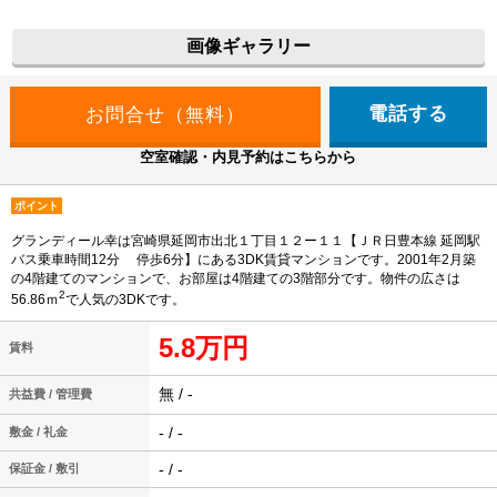
画像ギャラリー
電話する
空室確認・内見予約はこちらから
ポイント
グランディール幸は宮崎県延岡市出北１丁目１２ー１１【ＪＲ日豊本線 延岡駅
バス乗車時間12分 停歩6分】にある3DK賃貸マンションです。2001年2月築
の4階建てのマンションで、お部屋は4階建ての3階部分です。物件の広さは
2
56.86ｍ
で人気の3DKです。
5.8万円
賃料
無 / -
共益費 / 管理費
- / -
敷金 / 礼金
- / -
保証金 / 敷引