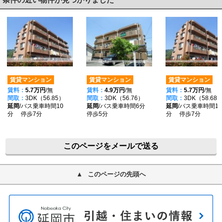
賃貸マンション
賃貸マンション
賃貸マンション
賃料：
5.7万円
/無
賃料：
4.9万円
/無
賃料：
5.7万円
/無
間取：
3DK（56.85）
間取：
3DK（56.76）
間取：
3DK（58.68
延岡
/バス乗車時間10
延岡
/バス乗車時間6分
延岡
/バス乗車時間10
分 停歩7分
停歩5分
分 停歩7分
このページをメールで送る
このページの先頭へ