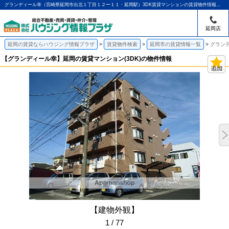
グランディール幸（宮崎県延岡市出北１丁目１２ー１１・延岡駅）3DK賃貸マンションの賃貸物件情報｜アパマンショップ延岡店｜ハウジング情報プラザ
延岡店
延岡の賃貸ならハウジング情報プラザ
賃貸物件検索
延岡市の賃貸情報一覧
グランデ
【グランディール幸】延岡の賃貸マンション(3DK)の物件情報
【建物外観】
1 / 77