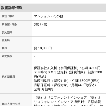
設備詳細情報
マンション / その他
種別 / 構造
3階 / 4階
所在階 / 階数
-
契約期間
更新料
要 18,000円
損保
-
鍵交換代
保証会社加入料（初回保証料）:初期34800円
２４時間ＳＯＳ登録料（課税対象）:初期3300
円(税込)
他初期費用
除菌消臭料（課税対象）:初期16500円(税込)
月額保証料（課税対象）:月額440円(税込)
区費:月額0円
（株）オリコフォレントインシュア （株）オ
リコフォレントインシュア 契約時：月額総賃
保証人代行会社