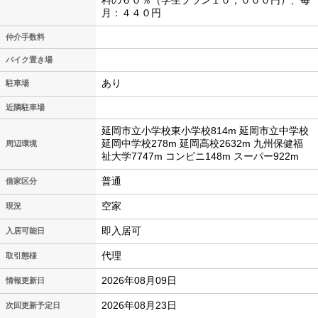
料の６０％（学生プラン１０，０００円）、毎
月：４４０円
仲介手数料
バイク置き場
あり
駐車場
近隣駐車場
延岡市立小学校東小学校814m 延岡市立中学校
延岡中学校278m 延岡高校2632m 九州保健福
周辺環境
祉大学7747m コンビニ148m スーパー922m
普通
借家区分
空家
現況
即入居可
入居可能日
代理
取引態様
2026年08月09日
情報更新日
2026年08月23日
次回更新予定日