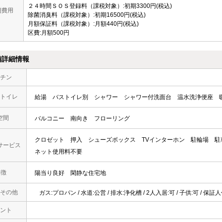
２４時間ＳＯＳ登録料（課税対象）:初期3300円(税込)
期費用
除菌消臭料（課税対象）:初期16500円(税込)
月額保証料（課税対象）:月額440円(税込)
区費:月額500円
備詳細情報
チン
トイレ
給湯
バストイレ別
シャワー
シャワー付洗面台
温水洗浄便座
空間
バルコニー
南向き
フローリング
クロゼット
押入
シューズボックス
TVインターホン
駐輪場
駐
サービス
ネット使用料不要
 徴
陽当り良好
閑静な住宅地
その他
ガス:プロパン / 水道:公営 / 排水:浄化槽 / 2人入居:可 / 子供:可 / 保
ント