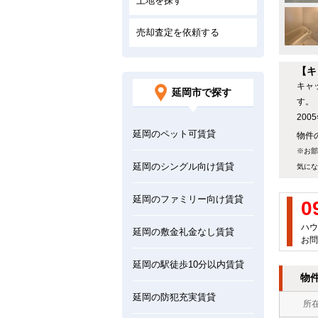
土地を探す
売却査定を依頼する
【キ
キャ
延岡市で探す
す。
20
延岡のペット可賃貸
物件の
※お部
延岡のシングル向け賃貸
気にな
延岡のファミリー向け賃貸
0
ハウ
延岡の敷金礼金なし賃貸
お問
延岡の駅徒歩10分以内賃貸
物
延岡の防犯充実賃貸
所