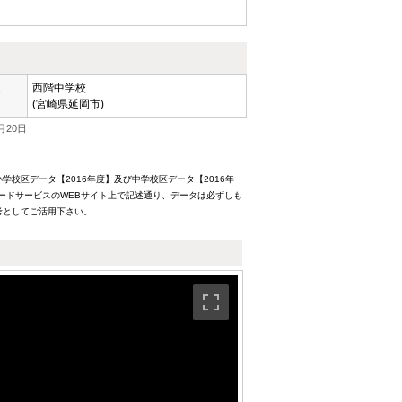
西階中学校
区
(宮崎県延岡市)
月20日
校区データ【2016年度】及び中学校区データ【2016年
ードサービスのWEBサイト上で記述通り、データは必ずしも
考としてご活用下さい。