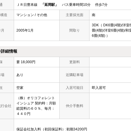
通
ＪＲ日豊本線
「延岡駅」
バス乗車時間10分 停歩7分
/ 構造
マンション / その他
主要採光面
南
3DK（ DK6畳(4階)/洋室
年月
2005年1月
間取り
畳(4階)/洋室6畳(4階)/和
6畳(4階) ）
件詳細情報
保
要 18,000円
更新料
車場
あり
近隣駐車場
況
空家
入居可能日
即入居可
（株）オリコフォレント
インシュア 契約時：月額
代行会社
仲介手数料
総賃料の６０％、毎月：
４４０円
保証会社加入料（初回保証料）:初期34200円