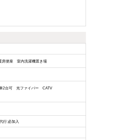
暖房便座
室内洗濯機置き場
車2台可
光ファイバー
CATV
証人代行:必加入