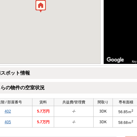
Key
隣スポット情報
ちらの物件の空室状況
階 / 部屋番号
賃料
共益費/管理費
間取り
専有面積
2
402
5.7万円
-/-
3DK
56.85ｍ
2
405
5.7万円
-/-
3DK
58.68ｍ