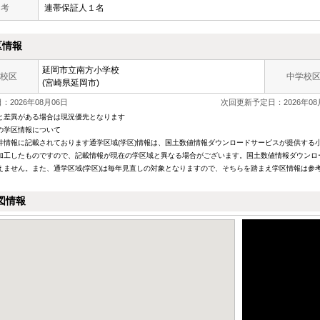
 考
連帯保証人１名
区情報
延岡市立南方小学校
校区
中学校
(宮崎県延岡市)
2026年08月06日
次回更新予定日：2026年08
と差異がある場合は現況優先となります
の学区情報について
件情報に記載されております通学区域(学区)情報は、国土数値情報ダウンロードサービスが提供する小学
加工したものですので、記載情報が現在の学区域と異なる場合がございます。国土数値情報ダウンロ
えません。また、通学区域(学区)は毎年見直しの対象となりますので、そちらを踏まえ学区情報は参
図情報