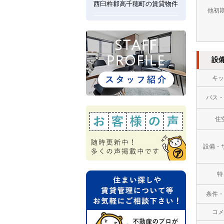
西臼杵郡高千穂町の賃貸物件
他初
設
キッ
バス・
住
設備・
特
条件・
コメ