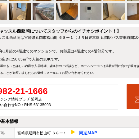
ャッスル西延岡についてスタッフからのイチオシポイント！】
ッスル西延岡は宮崎県延岡市松山町 ６８ー１【ＪＲ日豊本線 延岡駅バス乗車時間10
05年1月築の4階建てのマンションで、お部屋は4階建ての4階部分です。
2
広さは56.85ｍ
で人気の3DKです。
屋のもっと詳しい内容や入居時期、諸条件のご相談など、ホームページには掲載が間に合わず載せ
ることが御座いましたらお気軽にメールにて
お問い合わせ
ください。
982-21-1666
ジング情報プラザ 延岡店
い合わせNO：RHS-63135093
件基本情報
周辺MAP
在地
宮崎県延岡市松山町 ６８ー１