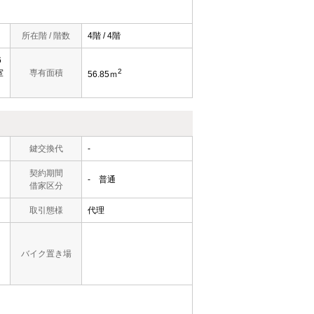
所在階 / 階数
4階 / 4階
6
2
室
専有面積
56.85ｍ
鍵交換代
-
契約期間
- 普通
借家区分
取引態様
代理
バイク置き場