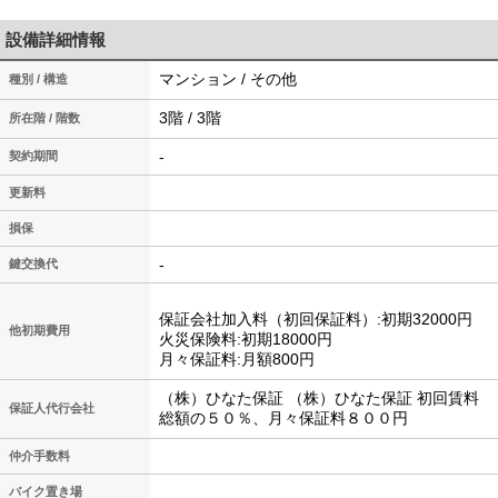
設備詳細情報
マンション / その他
種別 / 構造
3階 / 3階
所在階 / 階数
-
契約期間
更新料
損保
-
鍵交換代
保証会社加入料（初回保証料）:初期32000円
他初期費用
火災保険料:初期18000円
月々保証料:月額800円
（株）ひなた保証 （株）ひなた保証 初回賃料
保証人代行会社
総額の５０％、月々保証料８００円
仲介手数料
バイク置き場