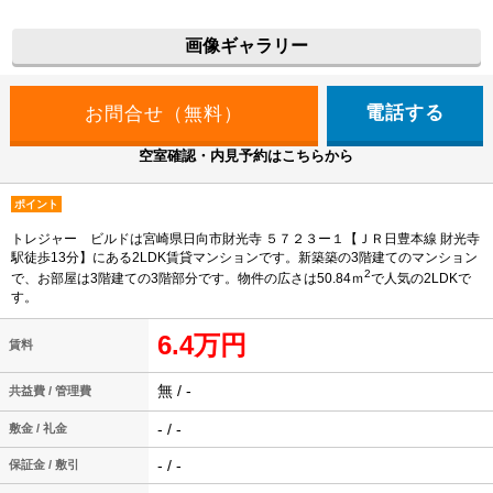
画像ギャラリー
電話する
空室確認・内見予約はこちらから
ポイント
トレジャー ビルドは宮崎県日向市財光寺 ５７２３ー１【ＪＲ日豊本線 財光寺
駅徒歩13分】にある2LDK賃貸マンションです。新築築の3階建てのマンション
2
で、お部屋は3階建ての3階部分です。物件の広さは50.84ｍ
で人気の2LDKで
す。
6.4万円
賃料
無 / -
共益費 / 管理費
- / -
敷金 / 礼金
- / -
保証金 / 敷引