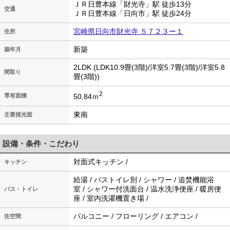
ＪＲ日豊本線「財光寺」駅 徒歩13分
交通
ＪＲ日豊本線「日向市」駅 徒歩24分
宮崎県日向市財光寺 ５７２３ー１
住所
新築
築年月
2LDK (LDK10.9畳(3階)/洋室5.7畳(3階)/洋室5.8
間取り
畳(3階))
2
50.84ｍ
専有面積
東南
主要採光面
設備・条件・こだわり
対面式キッチン /
キッチン
給湯 / バストイレ別 / シャワー / 追焚機能浴
室 / シャワー付洗面台 / 温水洗浄便座 / 暖房便
バス・トイレ
座 / 室内洗濯機置き場 /
バルコニー / フローリング / エアコン /
住空間