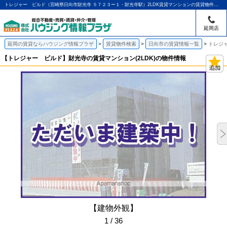
トレジャー ビルド（宮崎県日向市財光寺 ５７２３ー１・財光寺駅）2LDK賃貸マンションの賃貸物件情報｜アパマンショップ延岡店｜ハウジング情報プラザ
延岡店
延岡の賃貸ならハウジング情報プラザ
賃貸物件検索
日向市の賃貸情報一覧
トレジャ
【トレジャー ビルド】財光寺の賃貸マンション(2LDK)の物件情報
【建物外観】
1 / 36