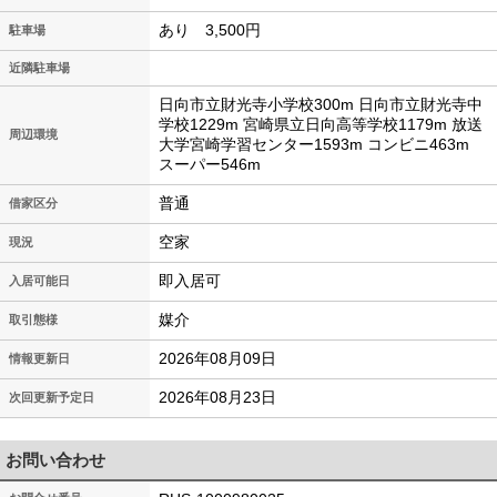
あり 3,500円
駐車場
近隣駐車場
日向市立財光寺小学校300m 日向市立財光寺中
学校1229m 宮崎県立日向高等学校1179m 放送
周辺環境
大学宮崎学習センター1593m コンビニ463m
スーパー546m
普通
借家区分
空家
現況
即入居可
入居可能日
媒介
取引態様
2026年08月09日
情報更新日
2026年08月23日
次回更新予定日
お問い合わせ