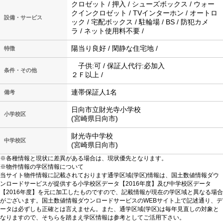
クロゼット / 押入 / シューズボックス / ウォー
クインクロゼット / TVインターホン / オートロ
設備・サービス
ック / 宅配ボックス / 駐輪場 / BS / 防犯カメ
ラ / ネット使用料不要 /
陽当り良好 / 閑静な住宅地 /
特徴
子供:可 / 保証人代行:必加入
条件・その他
２Ｆ以上 /
連帯保証人1名
備考
日向市立財光寺小学校
小学校区
(宮崎県日向市)
財光寺中学校
中学校区
(宮崎県日向市)
※各種情報と現状に差異がある場合は、現状優先となります。
※物件情報の学区情報について
当サイト物件情報に記載されております通学区域(学区)情報は、国土数値情報ダウ
ンロードサービスが提供する小学校区データ【2016年度】及び中学校区データ
【2016年度】を元に加工したものですので、記載情報が現在の学区域と異なる場合
がございます。国土数値情報ダウンロードサービスのWEBサイト上で記述通り、デ
ータは必ずしも正確とは言えません。また、通学区域(学区)は毎年見直しの対象と
なりますので、そちらを踏まえ学区情報は参考としてご活用下さい。