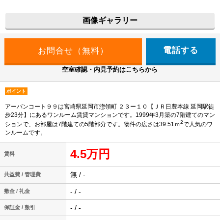
画像ギャラリー
電話する
空室確認・内見予約はこちらから
ポイント
アーバンコート９９は宮崎県延岡市惣領町 ２３ー１０【ＪＲ日豊本線 延岡駅徒
歩23分】にあるワンルーム賃貸マンションです。1999年3月築の7階建てのマン
2
ションで、お部屋は7階建ての5階部分です。物件の広さは39.51ｍ
で人気のワ
ンルームです。
4.5万円
賃料
無 / -
共益費 / 管理費
- / -
敷金 / 礼金
- / -
保証金 / 敷引