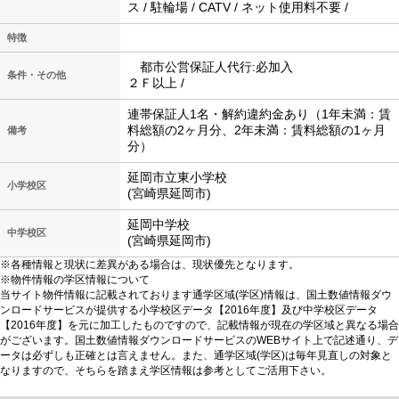
ス / 駐輪場 / CATV / ネット使用料不要 /
特徴
都市公営保証人代行:必加入
条件・その他
２Ｆ以上 /
連帯保証人1名・解約違約金あり（1年未満：賃
料総額の2ヶ月分、2年未満：賃料総額の1ヶ月
備考
分）
延岡市立東小学校
小学校区
(宮崎県延岡市)
延岡中学校
中学校区
(宮崎県延岡市)
※各種情報と現状に差異がある場合は、現状優先となります。
※物件情報の学区情報について
当サイト物件情報に記載されております通学区域(学区)情報は、国土数値情報ダウ
ンロードサービスが提供する小学校区データ【2016年度】及び中学校区データ
【2016年度】を元に加工したものですので、記載情報が現在の学区域と異なる場合
がございます。国土数値情報ダウンロードサービスのWEBサイト上で記述通り、デ
ータは必ずしも正確とは言えません。また、通学区域(学区)は毎年見直しの対象と
なりますので、そちらを踏まえ学区情報は参考としてご活用下さい。