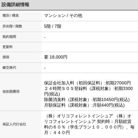
設備詳細情報
マンション / その他
種別 / 構造
5階 / 7階
所在階 / 階数
-
契約期間
更新料
要 18,000円
損保
-
鍵交換代
保証会社加入料（初回保証料）:初期27000円
２４時間ＳＯＳ登録料（課税対象）:初期3300
他初期費用
円(税込)
除菌消臭料（課税対象）:初期10450円(税込)
月額保証料（課税対象）:月額440円(税込)
（株）オリコフォレントインシュア （株）オ
リコフォレントインシュア 契約時：月額総賃
保証人代行会社
料の６０％（学生プラン１０，０００円）、毎
月：４４０円