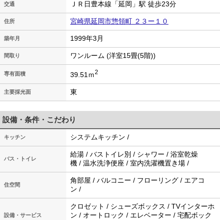
ＪＲ日豊本線「延岡」駅 徒歩23分
交通
宮崎県延岡市惣領町 ２３ー１０
住所
1999年3月
築年月
ワンルーム (洋室15畳(5階))
間取り
2
39.51ｍ
専有面積
東
主要採光面
設備・条件・こだわり
システムキッチン /
キッチン
給湯 / バストイレ別 / シャワー / 浴室乾燥
バス・トイレ
機 / 温水洗浄便座 / 室内洗濯機置き場 /
角部屋 / バルコニー / フローリング / エアコ
住空間
ン /
クロゼット / シューズボックス / TVインターホ
ン / オートロック / エレベーター / 宅配ボック
設備・サービス