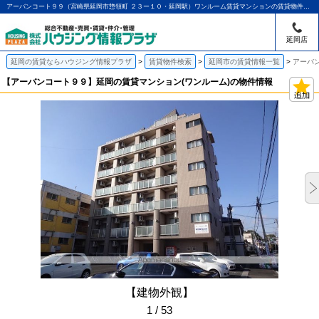
アーバンコート９９（宮崎県延岡市惣領町 ２３ー１０・延岡駅）ワンルーム賃貸マンションの賃貸物件情報｜アパマンショップ延岡店｜ハウジング情報プラザ
延岡店
延岡の賃貸ならハウジング情報プラザ
賃貸物件検索
延岡市の賃貸情報一覧
アーバ
【アーバンコート９９】延岡の賃貸マンション(ワンルーム)の物件情報
【建物外観】
1 / 53