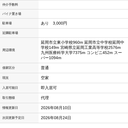
仲介手数料
バイク置き場
あり 3,000円
駐車場
近隣駐車場
延岡市立東小学校960m 延岡市立中学校延岡中
学校149m 宮崎県立延岡工業高等学校2576m
周辺環境
九州医療科学大学7375m コンビニ452m スー
パー1094m
普通
借家区分
空家
現況
即入居可
入居可能日
代理
取引態様
2026年08月10日
情報更新日
2026年08月24日
次回更新予定日