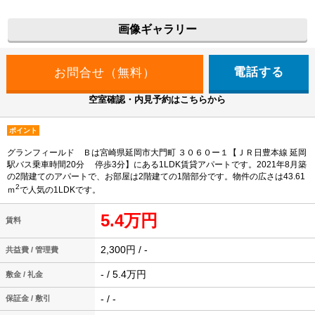
画像ギャラリー
電話する
空室確認・内見予約はこちらから
ポイント
グランフィールド Ｂは宮崎県延岡市大門町 ３０６０ー１【ＪＲ日豊本線 延岡
駅バス乗車時間20分 停歩3分】にある1LDK賃貸アパートです。2021年8月築
の2階建てのアパートで、お部屋は2階建ての1階部分です。物件の広さは43.61
2
ｍ
で人気の1LDKです。
5.4万円
賃料
2,300円 / -
共益費 / 管理費
- / 5.4万円
敷金 / 礼金
- / -
保証金 / 敷引