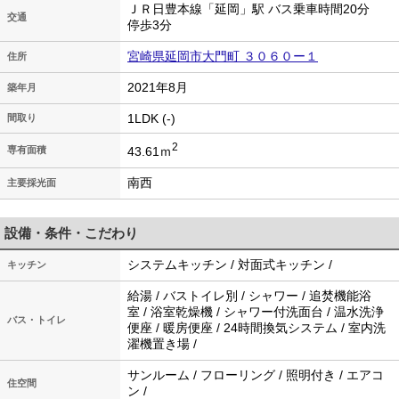
ＪＲ日豊本線「延岡」駅 バス乗車時間20分
交通
停歩3分
宮崎県延岡市大門町 ３０６０ー１
住所
2021年8月
築年月
1LDK (-)
間取り
2
43.61ｍ
専有面積
南西
主要採光面
設備・条件・こだわり
システムキッチン / 対面式キッチン /
キッチン
給湯 / バストイレ別 / シャワー / 追焚機能浴
室 / 浴室乾燥機 / シャワー付洗面台 / 温水洗浄
バス・トイレ
便座 / 暖房便座 / 24時間換気システム / 室内洗
濯機置き場 /
サンルーム / フローリング / 照明付き / エアコ
住空間
ン /