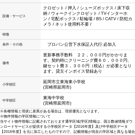
クロゼット / 押入 / シューズボックス / 床下収
納 / ウォークインクロゼット / TVインターホ
設備・サービス
ン / 宅配ボックス / 駐輪場 / BS / CATV / 防犯カ
メラ / ネット使用料不要 /
特徴
プロパン公営下水保証人代行:必加入
条件・その他
更新事務手数料 ２２，０００円がかかりま
す。契約時にクリーニング費６０，０００円、
備考
鍵セット費３，３００円（税込）が必要となり
ます。貸主インボイス登録あり
延岡市立東海東小学校
小学校区
(宮崎県延岡市)
東海中学校
中学校区
(宮崎県延岡市)
※各種情報と現状に差異がある場合は、現状優先となります。
※物件情報の学区情報について
当サイト物件情報に記載されております通学区域(学区)情報は、国土数値情報ダウ
ンロードサービスが提供する小学校区データ【2016年度】及び中学校区データ
【2016年度】を元に加工したものですので、記載情報が現在の学区域と異なる場合