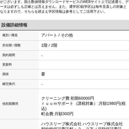
がございます。国土数値情報ダウンロードサービスのWEBサイト上で記述通り、デ
ータは必ずしも正確とは言えません。また、通学区域(学区)は毎年見直しの対象と
なりますので、そちらを踏まえ学区情報は参考としてご活用下さい。
設備詳細情報
アパート / その他
種別 / 構造
1階 / 2階
所在階 / 階数
-
契約期間
更新料
要
損保
-
鍵交換代
クリーニング費:初期60000円
ｒｕｕｍサポート（課税対象）:月額1980円(税
他初期費用
込)
町会費:月額300円
ハウスリーブ株式会社 ハウスリーブ株式会社