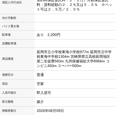
契約時保証委託料：２．２万／月額保証委託
保証人代行会社
料：賃料総額の２．２％又は５．５％ ※ペッ
ト可は２．５万／２．５％
仲介手数料
バイク置き場
あり 2,200円
駐車場
近隣駐車場
延岡市立小学校東海小学校977m 延岡市立中学
校東海中学校1304m 宮崎県県立高校延岡地区
周辺環境
第二生徒寮583m 九州保健福祉大学8966m コ
ンビニ450m スーパー500m
普通
借家区分
空家
現況
即入居可
入居可能日
媒介
取引態様
2026年08月09日
情報更新日