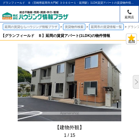
グランフィールド Ｂ（宮崎県延岡市大門町 ３０６０ー１・延岡駅）1LDK賃貸アパートの賃貸物件情報｜アパマンショップ延岡店｜ハウジング情報プラザ
延岡店
延岡の賃貸ならハウジング情報プラザ
賃貸物件検索
延岡市の賃貸情報一覧
グランフ
【グランフィールド Ｂ】延岡の賃貸アパート(1LDK)の物件情報
【建物外観】
1 / 15