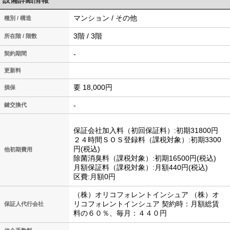
マンション / その他
種別 / 構造
3階 / 3階
所在階 / 階数
-
契約期間
更新料
要 18,000円
損保
-
鍵交換代
保証会社加入料（初回保証料）:初期31800円
２４時間ＳＯＳ登録料（課税対象）:初期3300
円(税込)
他初期費用
除菌消臭料（課税対象）:初期16500円(税込)
月額保証料（課税対象）:月額440円(税込)
区費:月額0円
（株）オリコフォレントインシュア （株）オ
リコフォレントインシュア 契約時：月額総賃
保証人代行会社
料の６０％、毎月：４４０円