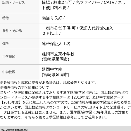
輪場 / 駐車2台可 / 光ファイバー / CATV / ネッ
設備・サービス
ト使用料不要 /
陽当り良好 /
特徴
都市公営子供:可 / 保証人代行:必加入
条件・その他
２Ｆ以上 /
連帯保証人１名
備考
延岡市立東小学校
小学校区
(宮崎県延岡市)
延岡中学校
中学校区
(宮崎県延岡市)
※各種情報と現状に差異がある場合は、現状優先となります。
※物件情報の学区情報について
当サイト物件情報に記載されております通学区域(学区)情報は、国土数値情報ダウ
ンロードサービスが提供する小学校区データ【2016年度】及び中学校区データ
【2016年度】を元に加工したものですので、記載情報が現在の学区域と異なる場合
がございます。国土数値情報ダウンロードサービスのWEBサイト上で記述通り、デ
ータは必ずしも正確とは言えません。また、通学区域(学区)は毎年見直しの対象と
なりますので、そちらを踏まえ学区情報は参考としてご活用下さい。
設備詳細情報