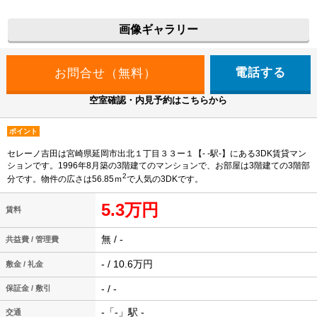
画像ギャラリー
電話する
空室確認・内見予約はこちらから
ポイント
セレーノ吉田は宮崎県延岡市出北１丁目３３ー１【- -駅-】にある3DK賃貸マン
ションです。1996年8月築の3階建てのマンションで、お部屋は3階建ての3階部
2
分です。物件の広さは56.85ｍ
で人気の3DKです。
5.3万円
賃料
無 / -
共益費 / 管理費
- / 10.6万円
敷金 / 礼金
- / -
保証金 / 敷引
-「-」駅 -
交通