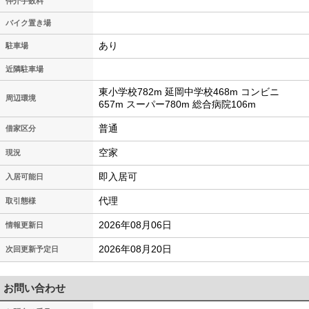
仲介手数料
バイク置き場
あり
駐車場
近隣駐車場
東小学校782m 延岡中学校468m コンビニ
周辺環境
657m スーパー780m 総合病院106m
普通
借家区分
空家
現況
即入居可
入居可能日
代理
取引態様
2026年08月06日
情報更新日
2026年08月20日
次回更新予定日
お問い合わせ