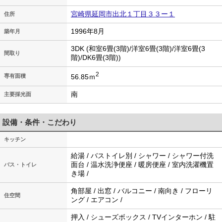
宮崎県延岡市出北１丁目３３ー１
住所
1996年8月
築年月
3DK (和室6畳(3階)/洋室6畳(3階)/洋室6畳(3
間取り
階)/DK6畳(3階))
2
56.85ｍ
専有面積
南
主要採光面
設備・条件・こだわり
キッチン
給湯 / バストイレ別 / シャワー / シャワー付洗
面台 / 温水洗浄便座 / 暖房便座 / 室内洗濯機置
バス・トイレ
き場 /
角部屋 / 出窓 / バルコニー / 南向き / フローリ
住空間
ング / エアコン /
押入 / シューズボックス / TVインターホン / 駐