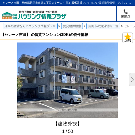
セレーノ吉田（宮崎県延岡市出北１丁目３３ー１・-駅）3DK賃貸マンションの賃貸物件情報｜アパマンショップ延岡店｜ハウジング情報プラザ
延岡店
延岡の賃貸ならハウジング情報プラザ
賃貸物件検索
延岡市の賃貸情報一覧
セレーノ
【セレーノ吉田】-の賃貸マンション(3DK)の物件情報
【建物外観】
1 / 50