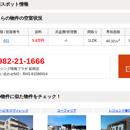
隣スポット情報
ちらの物件の空室状況
階 / 部屋番号
賃料
共益費/管理費
間取り
専有面積
2
401
5.4万円
-/-
1LDK
40.32ｍ
982-21-1666
ジング情報プラザ 延岡店
い合わせNO：RHS-81586914
の物件に似た物件をチェック！
ハピネスヴィレッジ
ユーフォリア
レジェンド春