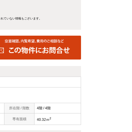
きれていない情報もございます。
所在階 / 階数
4階 / 4階
2
専有面積
40.32ｍ