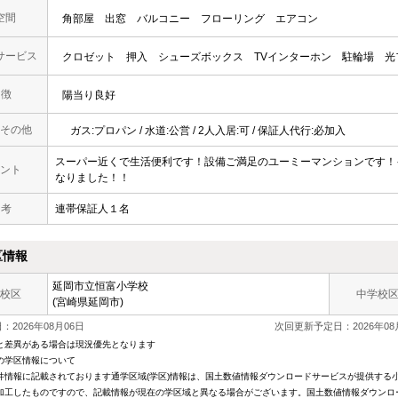
空間
角部屋
出窓
バルコニー
フローリング
エアコン
サービス
クロゼット
押入
シューズボックス
TVインターホン
駐輪場
光
 徴
陽当り良好
その他
ガス:プロパン / 水道:公営 / 2人入居:可 / 保証人代行:必加入
スーパー近くで生活便利です！設備ご満足のユーミーマンションです！
ント
なりました！！
 考
連帯保証人１名
区情報
延岡市立恒富小学校
校区
中学校
(宮崎県延岡市)
2026年08月06日
次回更新予定日：2026年08
と差異がある場合は現況優先となります
の学区情報について
件情報に記載されております通学区域(学区)情報は、国土数値情報ダウンロードサービスが提供する小学
加工したものですので、記載情報が現在の学区域と異なる場合がございます。国土数値情報ダウンロ