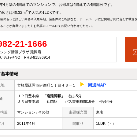
11年4月築の4階建てのマンションで、お部屋は4階建ての4階部分です。
2
広さは40.32ｍ
で人気の1LDKです。
屋のもっと詳しい内容や入居時期、諸条件のご相談など、ホームページには掲載が間に合わず載せ
ることが御座いましたらお気軽にメールにて
お問い合わせ
ください。
982-21-1666
ジング情報プラザ 延岡店
い合わせNO：RHS-81586914
件基本情報
周辺MAP
在地
宮崎県延岡市伊達町１丁目４３ー１
ＪＲ日豊本線
「南延岡駅」
徒歩5分
通
ＪＲ日豊本線 「延岡駅」 バス乗車時間16分 停歩4分
/ 構造
マンション / その他
主要採光面
東南
年月
2011年4月
間取り
1LDK（ - ）