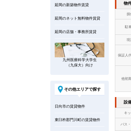
物
延岡の新築物件賃貸
損
延岡のネット無料物件賃貸
駐
延岡の店舗・事務所賃貸
現
保証人
九州医療科学大学生
（九保大）向け
他初
その他エリアで探す
設
日向市の賃貸物件
キッ
東臼杵郡門川町の賃貸物件
バス・