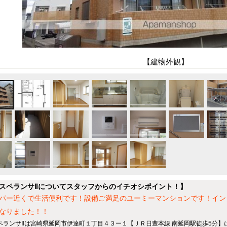
【建物外観】
スペランサⅡについてスタッフからのイチオシポイント！】
パー近くで生活便利です！設備ご満足のユーミーマンションです！イン
なりました！！
ペランサⅡは宮崎県延岡市伊達町１丁目４３ー１【ＪＲ日豊本線 南延岡駅徒歩5分】に