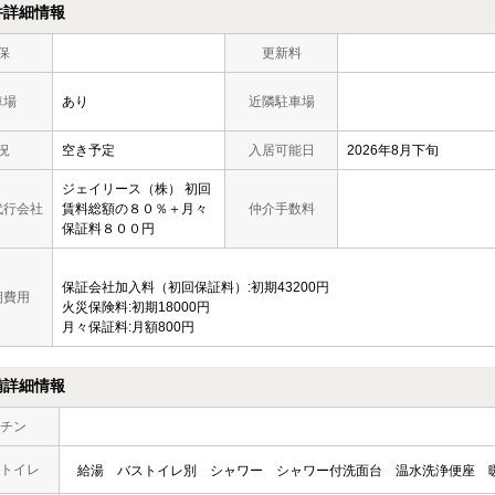
件詳細情報
保
更新料
車場
あり
近隣駐車場
況
空き予定
入居可能日
2026年8月下旬
ジェイリース（株） 初回
代行会社
賃料総額の８０％＋月々
仲介手数料
保証料８００円
保証会社加入料（初回保証料）:初期43200円
期費用
火災保険料:初期18000円
月々保証料:月額800円
備詳細情報
チン
トイレ
給湯
バストイレ別
シャワー
シャワー付洗面台
温水洗浄便座