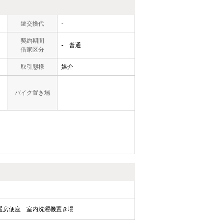
鍵交換代
-
契約期間
- 普通
借家区分
取引態様
媒介
バイク置き場
暖房便座
室内洗濯機置き場