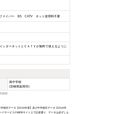
ファイバー
BS
CATV
ネット使用料不要
インターネットとＣＡＴＶが無料で使えるように
南中学校
区
(宮崎県延岡市)
月20日
校区データ【2016年度】及び中学校区データ【2016年
ードサービスのWEBサイト上で記述通り、データは必ずしも