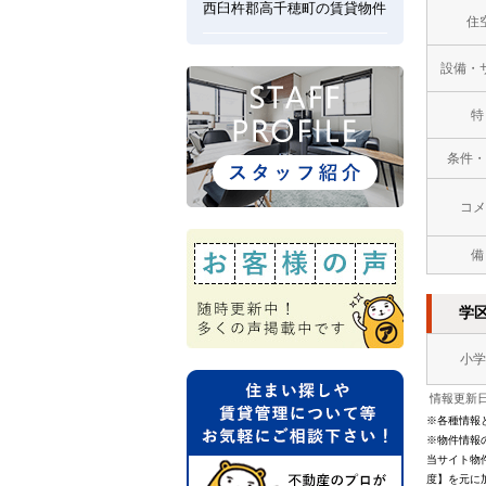
西臼杵郡高千穂町の賃貸物件
住
設備・
特
条件・
コメ
備
学
小学
情報更新日：
※各種情報
※物件情報
当サイト物
度】を元に