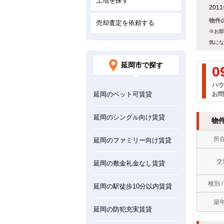
土地を探す
20
物件の
売却査定を依頼する
※お部
気にな
延岡市で探す
0
ハウ
延岡のペット可賃貸
お問
延岡のシングル向け賃貸
物
所
延岡のファミリー向け賃貸
交
延岡の敷金礼金なし賃貸
種別 
延岡の駅徒歩10分以内賃貸
築
延岡の防犯充実賃貸